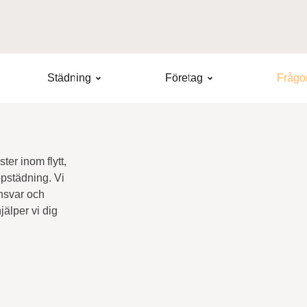
Städning
Företag
Frågor
ter inom flytt,
ppstädning. Vi
nsvar och
jälper vi dig