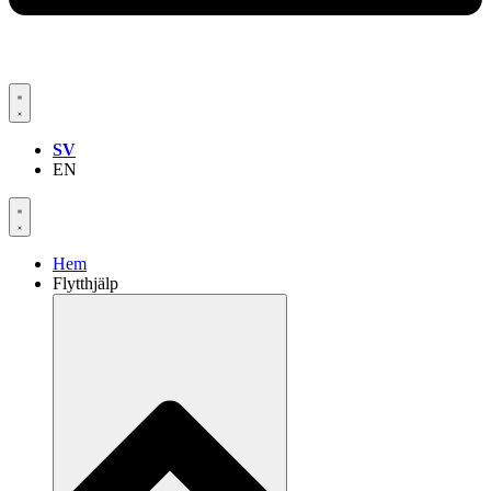
SV
EN
Hem
Flytthjälp