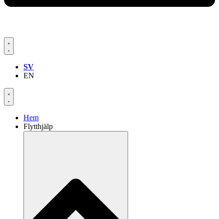
SV
EN
Hem
Flytthjälp