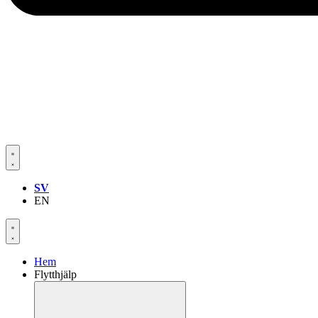
SV
EN
Hem
Flytthjälp