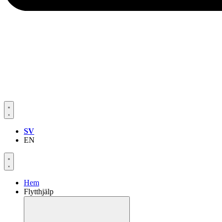
SV
EN
Hem
Flytthjälp