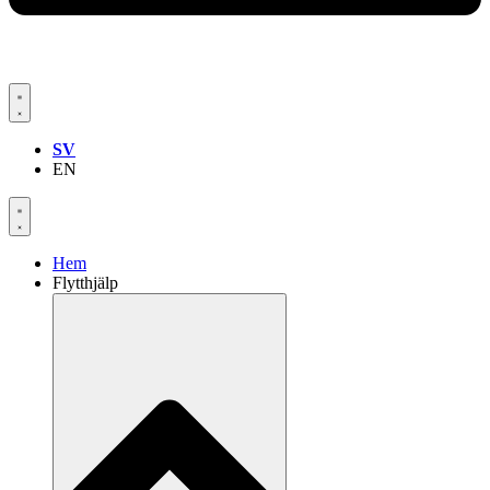
SV
EN
Hem
Flytthjälp