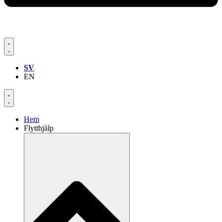
SV
EN
Hem
Flytthjälp