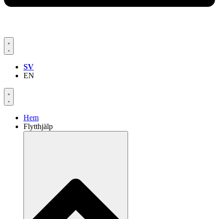
SV
EN
Hem
Flytthjälp